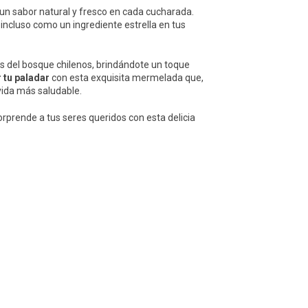
e un sabor natural y fresco en cada cucharada.
incluso como un ingrediente estrella en tus
os del bosque chilenos, brindándote un toque
 tu paladar
con esta exquisita mermelada que,
vida más saludable.
orprende a tus seres queridos con esta delicia
PRODUCTOS SIMILARES