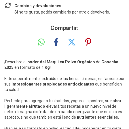
Cambios y devoluciones
Si no te gusta, podés cambiarlo por otro o devolverlo.
Compartir:
¡Descubre el
poder del Maqui en Polvo Orgánico
de
Cosecha
2025
en formato de
1 Kg
!
Este superalimento, extraído de las tierras chilenas, es famoso por
sus
impresionantes propiedades antioxidantes
que benefician
tu salud.
Perfecto para agregar a tus batidos, yogures o postres, su
sabor
ligeramente afrutado
elevará tus recetas a un nuevo nivel de
delicia. Imagina disfrutar de un batido energizante que no solo es
sabroso, sino que también está lleno de
nutrientes esenciales
.
Gracias a su formato en polvo, es
fácil de incorporar
en tu dieta